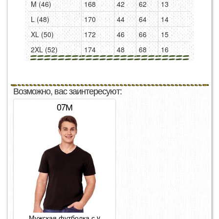
M (46)
168
42
62
13
L (48)
170
44
64
14
XL (50)
172
46
66
15
2XL (52)
174
48
68
16
Возможно, вас заинтересуют:
07М
Мужская футболка с v