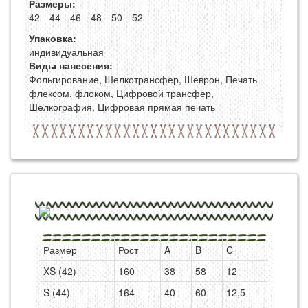
Размеры:
42
44
46
48
50
52
Упаковка:
индивидуальная
Виды нанесения:
Фольгирование, Шелкотрансфер, Шеврон, Печать
флексом, флоком, Цифровой трансфер,
Шелкография, Цифровая прямая печать
Размер
Рост
A
B
C
XS (42)
160
38
58
12
S (44)
164
40
60
12,5