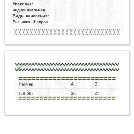
Упаковка:
индивидуальная
Виды нанесения:
Вышивка, Шеврон
Размер
A
B
(56-58)
20
27