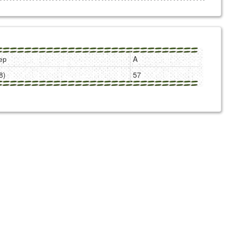
ер
A
8)
57