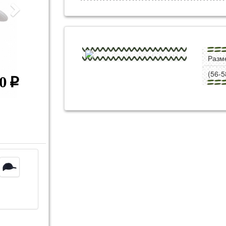
Разм
(56-5
0
p