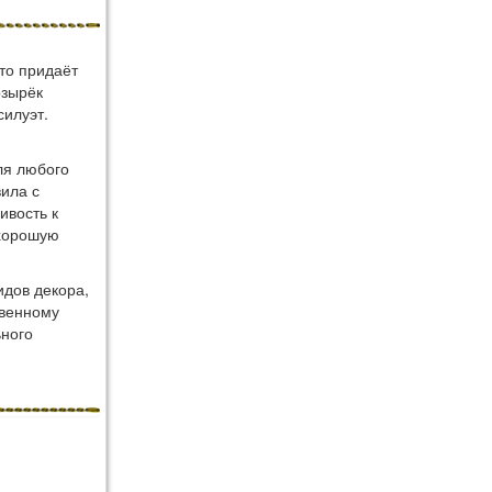
то придаёт
озырёк
силуэт.
ля любого
вила с
ивость к
 хорошую
идов декора,
твенному
ьного