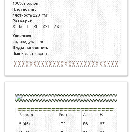
100% нейлон
Плотность:
плотность 220 г/м²
Размеры:
S
M
L
XL
XXL
3XL
Упаковка:
индивидуальная
Виды нанесения:
Вышивка, шеврон
Размер
Рост
A
B
S (46)
172
56
67