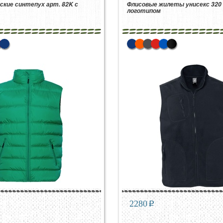
кие синтепух арт. 82K с
Флисовые жилеты унисекс 320 г
логотипом
2280
p