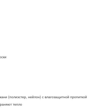
оски
кани (полиэстер, нейлон) с влагозащитной пропиткой
храняют тепло