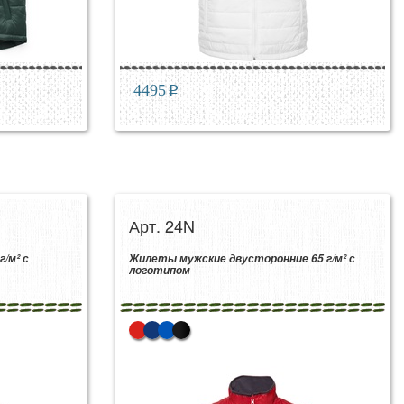
4495
p
Арт. 24N
/м² с
Жилеты мужские двусторонние 65 г/м² с
логотипом