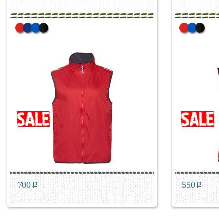
700
p
550
p