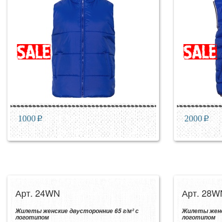
1000
p
2000
p
Арт. 24WN
Арт. 28W
Жилеты женские двусторонние 65 г/м² с
Жилеты женс
логотипом
логотипом