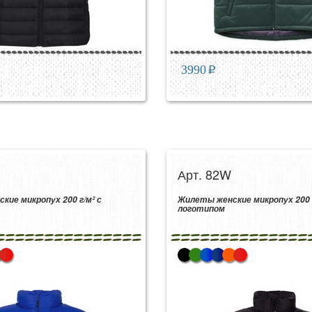
3990
p
Арт. 82W
ие микропух 200 г/м² с
Жилеты женские микропух 200 г
логотипом