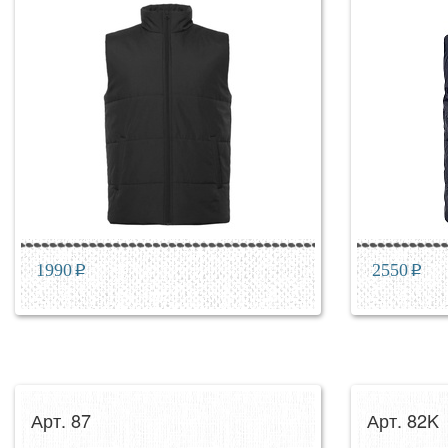
1990
p
2550
p
Арт. 87
Арт. 82K