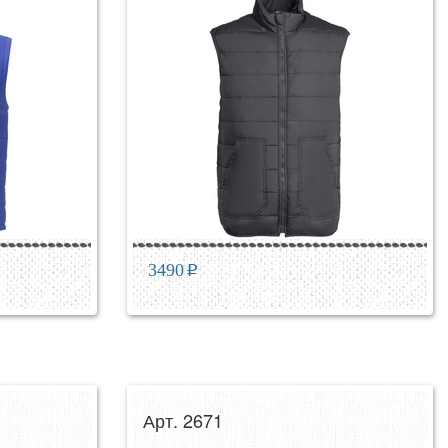
3490
p
Арт. 2671