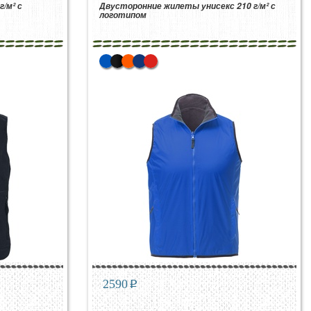
/м² с
Двусторонние жилеты унисекс 210 г/м² с
логотипом
2590
p