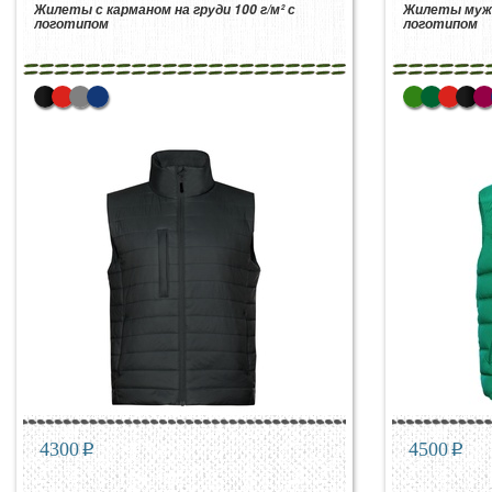
Жилеты с карманом на груди 100 г/м² с
Жилеты мужс
логотипом
логотипом
4300
p
4500
p