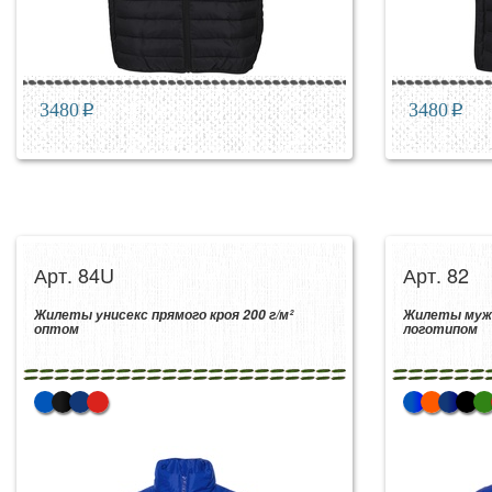
3480
p
3480
p
Арт. 84U
Арт. 82
Жилеты унисекс прямого кроя 200 г/м²
Жилеты мужск
оптом
логотипом