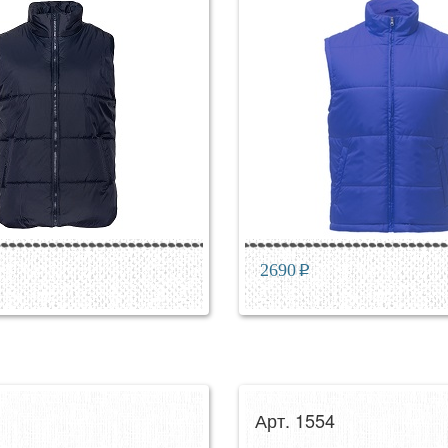
2690
p
Арт. 1554