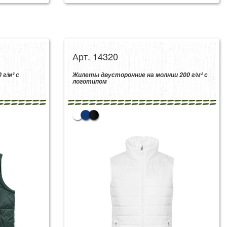
Арт. 14320
г/м² с
Жилеты двусторонние на молнии 200 г/м² с
логотипом