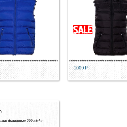
1000
p
N
кие флисовые 200 г/м² с