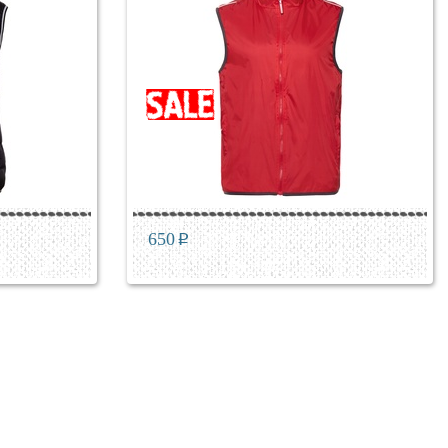
650
p