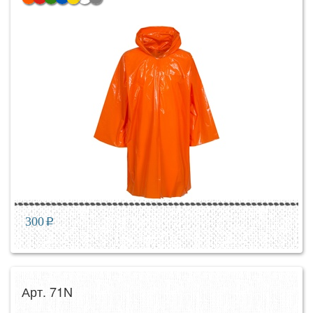
300
p
Арт. 71N