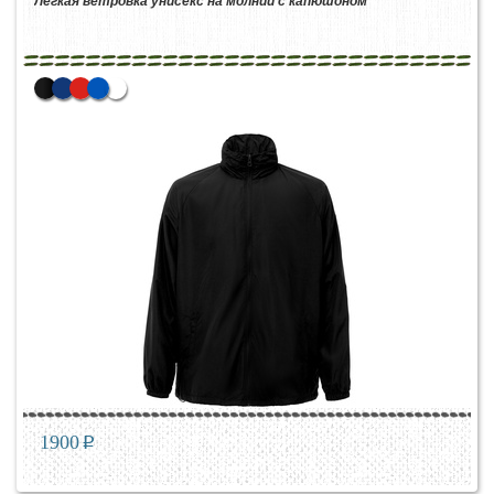
Легкая ветровка унисекс на молнии с капюшоном
1900
p