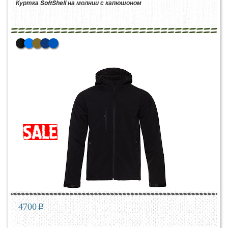
Куртка SoftShell на молнии с капюшоном
4700
p